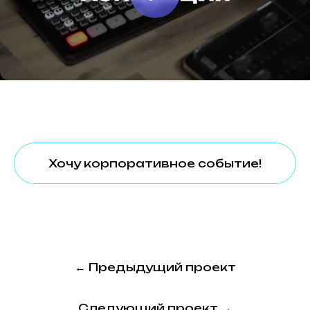
развитие команд
написать
event@studiokrylya.ru
позвонить
+7 (978) 849-77-07
соцсети
ютуб
запретограм
Хочу корпоративное событие!
вконтакте
политика конфиденциальности
политика обработки данных
согласие на обработку данных
сайт разработали Панки
← Предыдущий проект
Следующий проект →