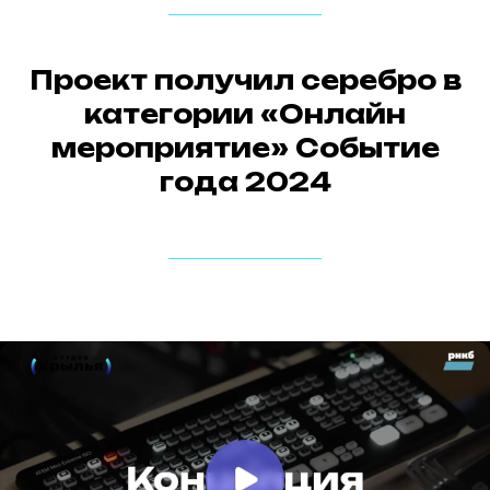
Проект получил серебро в
категории «Онлайн
давайте сделаем
мероприятие» Событие
окрыляющий проект вместе!
года 2024
оставить заявку
скачать презентацию
навигация
о нас
услуги
проекты
событийный маркетинг
контакты
корпоративные события
деловой туризм
обучение и